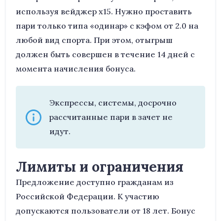
используя вейджер х15. Нужно проставить
пари только типа «одинар» с кэфом от 2.0 на
любой вид спорта. При этом, отыгрыш
должен быть совершен в течение 14 дней с
момента начисления бонуса.
Экспрессы, системы, досрочно
рассчитанные пари в зачет не
идут.
Лимиты и ограничения
Предложение доступно гражданам из
Российской Федерации. К участию
допускаются пользователи от 18 лет. Бонус