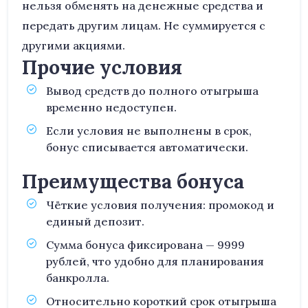
нельзя обменять на денежные средства и
передать другим лицам. Не суммируется с
другими акциями.
Прочие условия
Вывод средств до полного отыгрыша
временно недоступен.
Если условия не выполнены в срок,
бонус списывается автоматически.
Преимущества бонуса
Чёткие условия получения: промокод и
единый депозит.
Сумма бонуса фиксирована — 9999
рублей, что удобно для планирования
банкролла.
Относительно короткий срок отыгрыша