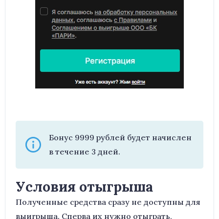
Бонус 9999 рублей будет начислен
в течение 3 дней.
Условия отыгрыша
Полученные средства сразу не доступны для
выигрыша. Сперва их нужно отыграть,