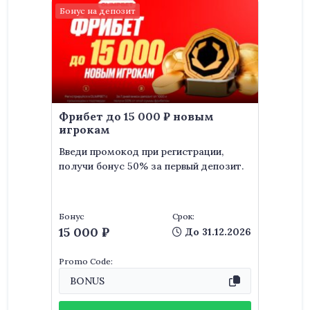
Бонус на депозит
Фрибет до 15 000 ₽ новым
игрокам
Введи промокод при регистрации,
получи бонус 50% за первый депозит.
Бонус
Срок:
15 000 ₽
До 31.12.2026
Promo Code:
BONUS