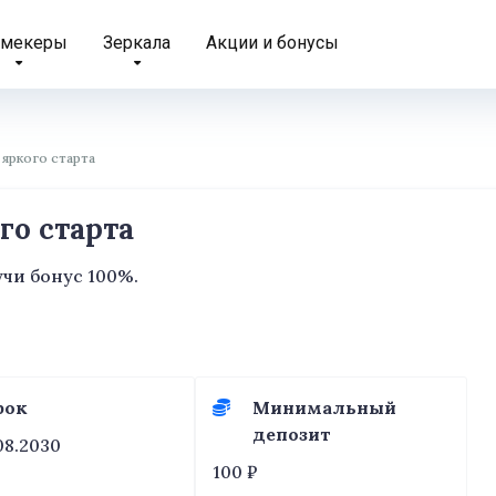
кмекеры
Зеркала
Акции и бонусы
 яркого старта
го старта
чи бонус 100%.
рок
Минимальный
депозит
08.2030
100 ₽