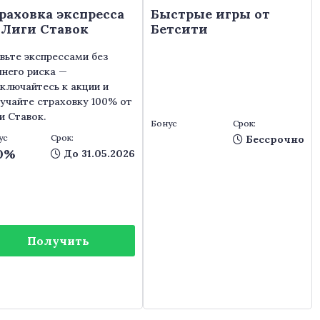
раховка экспресса
Быстрые игры от
 Лиги Ставок
Бетсити
вьте экспрессами без
него риска —
ключайтесь к акции и
учайте страховку 100% от
и Ставок.
Бонус
Срок:
ус
Срок:
Бессрочно
0%
До 31.05.2026
Получить