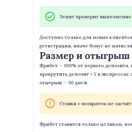
Зенит проверит выполнение у
Доступно только для новых клиентов
регистрации, иначе бонус не начисля
Размер и отыгрыш
Фрибет — 100% от первого депозита, н
прокрутить депозит × 5 в экспрессах
отыгрыш — 30 дней.
Ставки с возвратом не засчи
Фрибет ставится только целиком, н