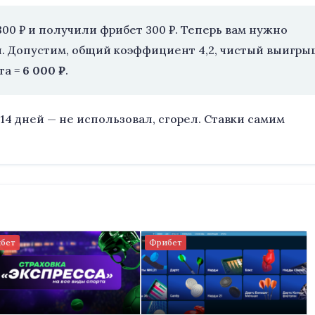
00 ₽ и получили фрибет 300 ₽. Теперь вам нужно
ми. Допустим, общий коэффициент 4,2, чистый выигры
та =
6 000 ₽
.
14 дней — не использовал, сгорел. Ставки самим
бет
Фрибет