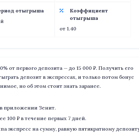
ериод отыгрыша
Коэффициент
отыгрыша
ей
от 1.40
% от первого депозита — до 15 000 ₽. Получить его
тыграть депозит в экспрессах, и только потом бонус
имое, но об этом стоит знать заранее.
 в приложении Зенит.
е 100 ₽ в течение первых 7 дней.
па экспресс на сумму, равную пятикратному депозиту