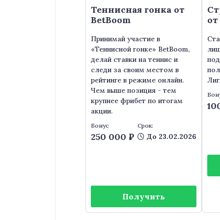
Теннисная гонка от
Ст
BetBoom
от
Принимай участие в
Ста
«Теннисной гонке» BetBoom,
лиш
делай ставки на теннис и
под
следи за своим местом в
пол
рейтинге в режиме онлайн.
Лиг
Чем выше позиция - тем
Бон
крупнее фрибет по итогам
10
акции.
Бонус
Срок:
250 000 ₽
До 23.02.2026
Получить