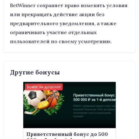
BetWinner сохраняет право изменять условия
или прекращать действие акции без
предварительного уведомления, а также
ограничивать участие отдельных
пользователей по своему усмотрению.
Другие бонусы
Бонус на депозит
Приветственный бонус до 500