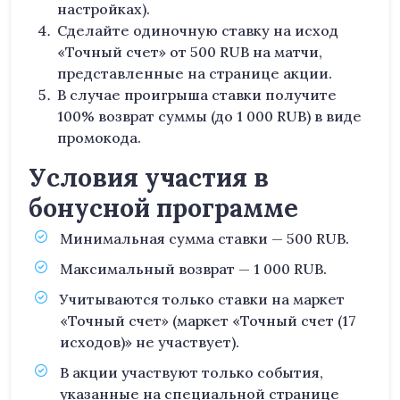
настройках).
Сделайте одиночную ставку на исход
«Точный счет» от 500 RUB на матчи,
представленные на странице акции.
В случае проигрыша ставки получите
100% возврат суммы (до 1 000 RUB) в виде
промокода.
Условия участия в
бонусной программе
Минимальная сумма ставки — 500 RUB.
Максимальный возврат — 1 000 RUB.
Учитываются только ставки на маркет
«Точный счет» (маркет «Точный счет (17
исходов)» не участвует).
В акции участвуют только события,
указанные на специальной странице