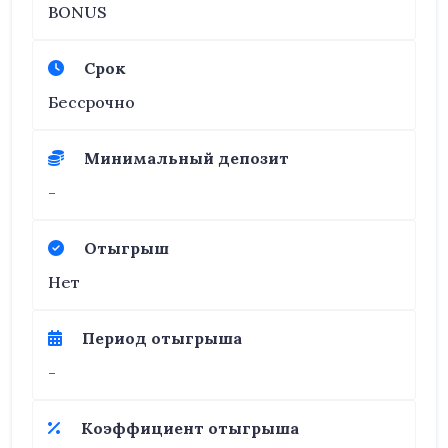
BONUS
Срок
Бессрочно
Минимальный депозит
-
Отыгрыш
Нет
Период отыгрыша
-
Коэффициент отыгрыша