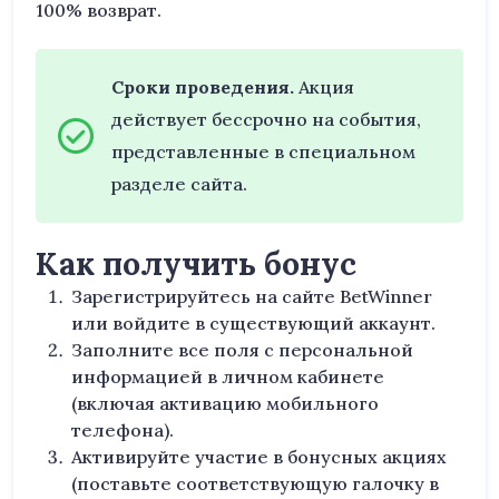
100% возврат.
Сроки проведения.
Акция
действует бессрочно на события,
представленные в специальном
разделе сайта.
Как получить бонус
Зарегистрируйтесь на сайте BetWinner
или войдите в существующий аккаунт.
Заполните все поля с персональной
информацией в личном кабинете
(включая активацию мобильного
телефона).
Активируйте участие в бонусных акциях
(поставьте соответствующую галочку в