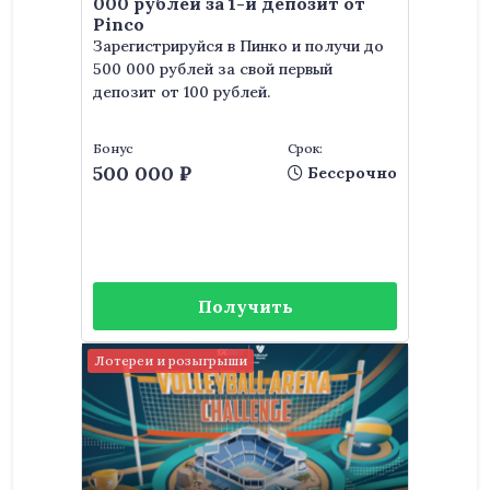
000 рублей за 1-й депозит от
Pinco
Зарегистрируйся в Пинко и получи до
500 000 рублей за свой первый
депозит от 100 рублей.
Бонус
Срок:
500 000 ₽
Бессрочно
Получить
Лотереи и розыгрыши