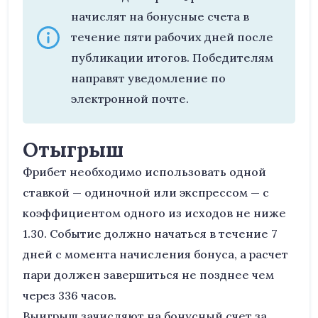
начислят на бонусные счета в
течение пяти рабочих дней после
публикации итогов. Победителям
направят уведомление по
электронной почте.
Отыгрыш
Фрибет необходимо использовать одной
ставкой — одиночной или экспрессом — с
коэффициентом одного из исходов не ниже
1.30. Событие должно начаться в течение 7
дней с момента начисления бонуса, а расчет
пари должен завершиться не позднее чем
через 336 часов.
Выигрыш зачисляют на бонусный счет за