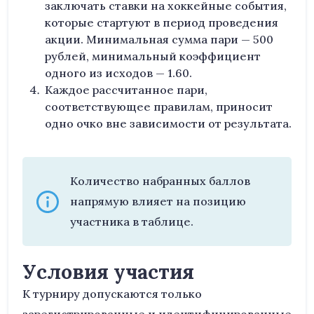
заключать ставки на хоккейные события,
которые стартуют в период проведения
акции. Минимальная сумма пари — 500
рублей, минимальный коэффициент
одного из исходов — 1.60.
Каждое рассчитанное пари,
соответствующее правилам, приносит
одно очко вне зависимости от результата.
Количество набранных баллов
напрямую влияет на позицию
участника в таблице.
Условия участия
К турниру допускаются только