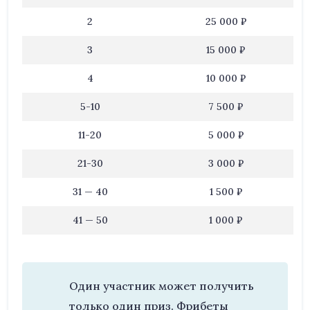
2
25 000 ₽
3
15 000 ₽
4
10 000 ₽
5-10
7 500 ₽
11-20
5 000 ₽
21-30
3 000 ₽
31 — 40
1 500 ₽
41 — 50
1 000 ₽
Один участник может получить
только один приз. Фрибеты