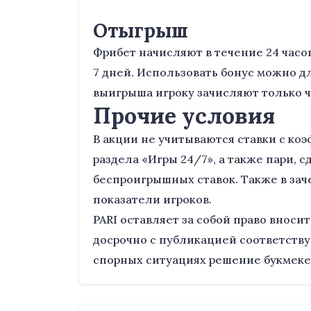
Отыгрыш
Фрибет начисляют в течение 24 часов
7 дней. Использовать бонус можно дл
выигрыша игроку зачисляют только 
Прочие условия
В акции не учитываются ставки с коэ
раздела «Игры 24/7», а также пари,
беспроигрышных ставок. Также в зач
показатели игроков.
PARI оставляет за собой право вноси
досрочно с публикацией соответств
спорных ситуациях решение букмеке