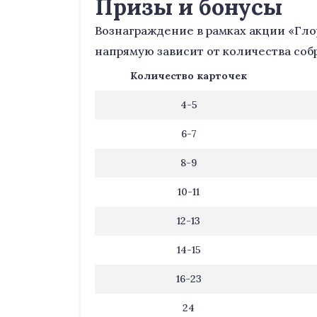
Призы и бонусы
Вознаграждение в рамках акции «Гло
напрямую зависит от количества соб
Количество карточек
4-5
6-7
8-9
10-11
12-13
14-15
16-23
24