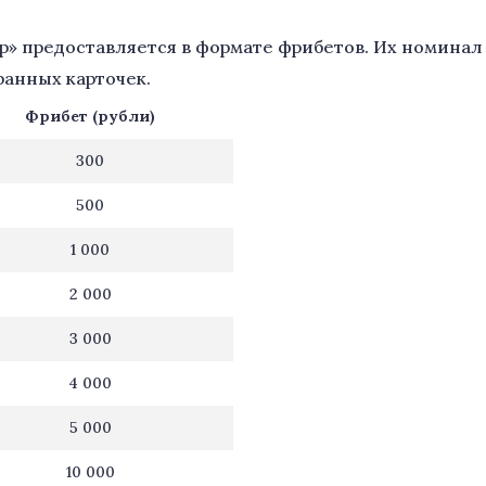
р» предоставляется в формате фрибетов. Их номинал
ранных карточек.
Фрибет (рубли)
300
500
1 000
2 000
3 000
4 000
5 000
10 000