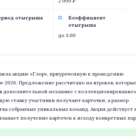
2 000 ₽
ериод отыгрыша
Коэффициент
отыгрыша
й
до 3.00
авила акцию «Глор», приуроченную к проведению
w 2026. Предложение рассчитано на игроков, которы
ют в дополнительной механике с коллекционирование
щую ставку участники получают карточки, а размер
ства собранных уникальных команд. Акция действует 
язывает получение карточек к исходу конкретных пар