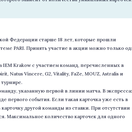
кой Федерации старше 18 лет, которые прошли
еме PARI. Принять участие в акции можно только о
а IEM Krakow с участием команд, перечисленных в
t, Natus Vincere, G2, Vitality, FaZe, MOUZ, Astralis и
 турнире.
оманду, указанную первой в линии матча. В экспресса
де первого события. Если такая карточка уже есть в
 карточку другой команды из ставки. При отсутствии
ся. Максимальное количество карточек для одного