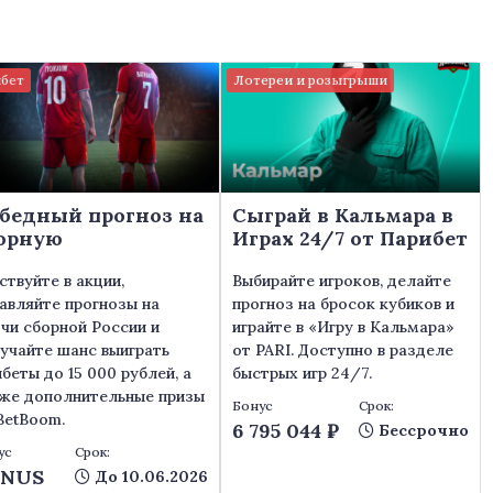
бет
Лотереи и розыгрыши
бедный прогноз на
Сыграй в Кальмара в
орную
Играх 24/7 от Парибет
ствуйте в акции,
Выбирайте игроков, делайте
авляйте прогнозы на
прогноз на бросок кубиков и
чи сборной России и
играйте в «Игру в Кальмара»
учайте шанс выиграть
от PARI. Доступно в разделе
беты до 15 000 рублей, а
быстрых игр 24/7.
же дополнительные призы
Бонус
Срок:
BetBoom.
6 795 044 ₽
Бессрочно
ус
Срок:
ONUS
До 10.06.2026