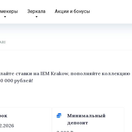
кмекеры
Зеркала
Акции и бонусы
ARI
делайте ставки на IEM Krakow, пополняйте коллекцию
0 000 рублей!
рок
Минимальный
депозит
2.2026